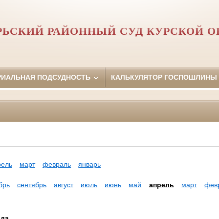
РЬСКИЙ РАЙОННЫЙ СУД КУРСКОЙ О
РИАЛЬНАЯ ПОДСУДНОСТЬ
КАЛЬКУЛЯТОР ГОСПОШЛИНЫ
рель
март
февраль
январь
брь
сентябрь
август
июль
июнь
май
апрель
март
фев
ода