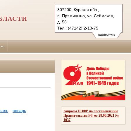
307200, Курская обл.,
п. Прямицыно, ул. Сеймская,
БЛАСТИ
д. 56
Тел.: (47142) 2-13-75
oktjabrsky.krs@sudrf.ru
развернуть
раль
январь
Запросы ОПФР по постановлению
Правительства РФ от 28.06.2021 №
1037