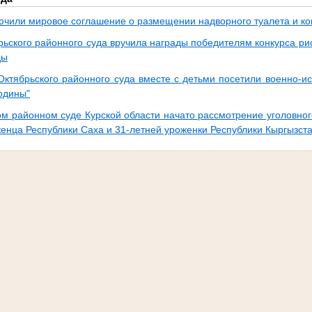
ючили мировое соглашение о размещении надворного туалета и к
рьского районного суда вручила награды победителям конкурса ри
ды
Октябрьского районного суда вместе с детьми посетили военно-и
одины"
ом районном суде Курской области начато рассмотрение уголовног
женца Республики Саха и 31-летней уроженки Республики Кыргызст