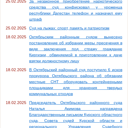
25.02.2025
За незаконное приобретение наркотического
средства суд конфисковал у уроженца
республики Дагестан телефон и назначил ему
штраф
25.02.2025
Суд на лыжах: спорт, память и патриотизм
18.02.2025
Октябрьским районным судом вынесено
постановление об избрании меры пресечения в
виде заключения под стражу гражданке
Киргизии, обвиняемой в приготовлении к даче
взятки должностному лицу
18.02.2025
В Октябрьский районный суд поступило 6 исков
прокурора Октябрьского района об обязании
местные СНТ оборудовать контейнерными
площадками для хранения твердых
коммунальных отходов
18.02.2025
Председатель Октябрьского районного суда
Наталья Акимова награждена
Благодарственным письмом Курского областного
суда, Совета судей Курской области и
регионального Управления Судебного