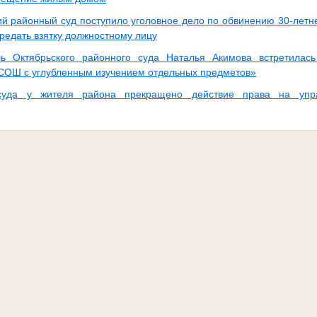
ий районный суд поступило уголовное дело по обвинению 30-летн
редать взятку должностному лицу
ль Октябрьского районного суда Наталья Акимова встретила
СОШ с углубленным изучением отдельных предметов»
уда у жителя района прекращено действие права на упра