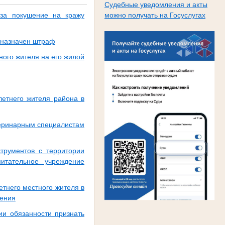
Судебные уведомления и акты
 за покушение на кражу
можно получать на Госуслугах
а назначен штраф
ого жителя на его жилой
летнего жителя района в
теринарным специалистам
струментов с территории
итательное учреждение
тнего местного жителя в
рения
ии обязанности признать