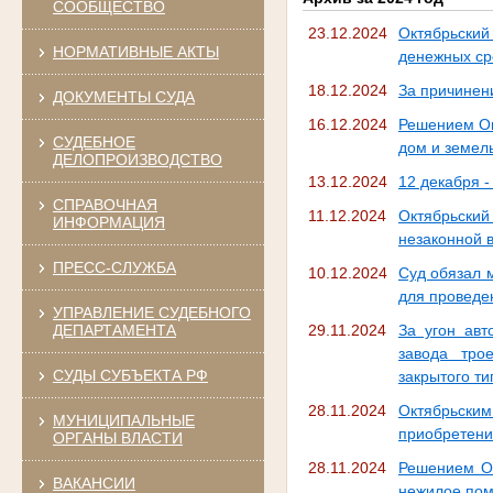
СООБЩЕСТВО
23.12.2024
Октябрьски
НОРМАТИВНЫЕ АКТЫ
денежных сре
18.12.2024
За причинен
ДОКУМЕНТЫ СУДА
16.12.2024
Решением Ок
СУДЕБНОЕ
дом и земел
ДЕЛОПРОИЗВОДСТВО
13.12.2024
12 декабря -
СПРАВОЧНАЯ
11.12.2024
Октябрьский
ИНФОРМАЦИЯ
незаконной 
ПРЕСС-СЛУЖБА
10.12.2024
Суд обязал 
для проведе
УПРАВЛЕНИЕ СУДЕБНОГО
ДЕПАРТАМЕНТА
29.11.2024
За угон авт
завода тро
СУДЫ СУБЪЕКТА РФ
закрытого ти
28.11.2024
Октябрьским
МУНИЦИПАЛЬНЫЕ
приобретени
ОРГАНЫ ВЛАСТИ
28.11.2024
Решением Ок
ВАКАНСИИ
нежилое по