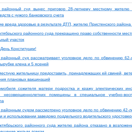
й районный суд вынес приговор 28-летнему местному жителю
дств с чужого банковского счета
ие вреда здоровью в результате ДТП, жителю Пристенского район
тябрьского районного суда прекращено право собственности местн
ьный участок
 День Конституции!
 районный суд рассматривает уголовное дело по обвинению 62-
вырубке клена и 5 ясеней
местную жительницу предоставить, принадлежащих ей свиней, ве
ния плановых вакцинаций
омобиля сожителя матери подростка и кражу электрических ин
е несовершеннолетних помещены в специальное учебно-восп
па
 районным судом рассмотрено уголовное дело по обвинению 42-ле
и и использовании заведомо поддельного водительского удостове
тябрьского районного суда жителю района отказано в возложен
мещение жилым домом