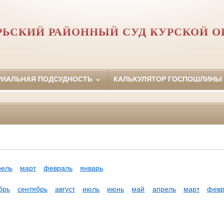
РЬСКИЙ РАЙОННЫЙ СУД КУРСКОЙ О
РИАЛЬНАЯ ПОДСУДНОСТЬ
КАЛЬКУЛЯТОР ГОСПОШЛИНЫ
рель
март
февраль
январь
брь
сентябрь
август
июль
июнь
май
апрель
март
февр