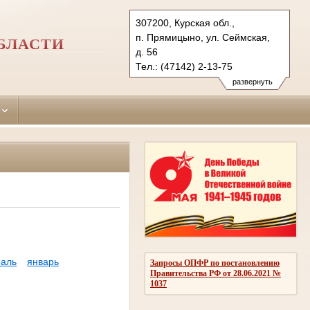
307200, Курская обл.,
п. Прямицыно, ул. Сеймская,
БЛАСТИ
д. 56
Тел.: (47142) 2-13-75
oktjabrsky.krs@sudrf.ru
развернуть
аль
январь
Запросы ОПФР по постановлению
Правительства РФ от 28.06.2021 №
1037