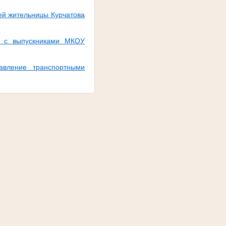
ей жительницы Курчатова
сь с выпускниками МКОУ
вление транспортными