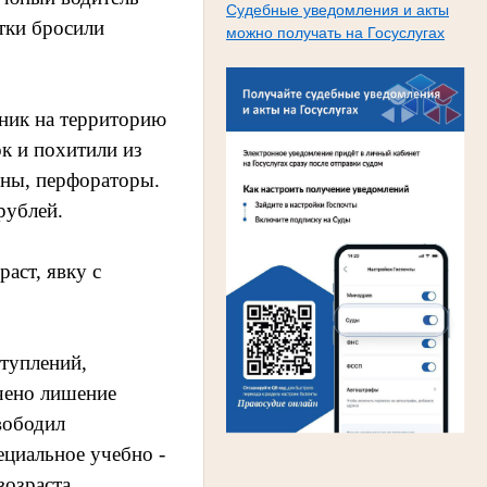
Судебные уведомления и акты
тки бросили
можно получать на Госуслугах
оник на территорию
к и похитили из
ны, перфораторы.
рублей.
аст, явку с
туплений,
ачено лишение
вободил
ециальное учебно -
возраста.