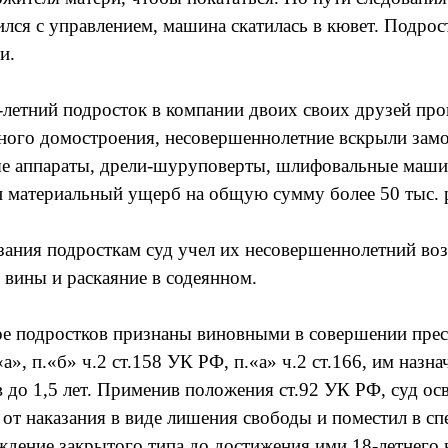
ился с управлением, машина скатилась в кювет. Подрос
и.
-летний подросток в компании двоих своих друзей пр
ного домостроения, несовершеннолетние вскрыли замо
е аппараты, дрели-шуруповерты, шлифовальные маши
 материальный ущерб на общую сумму более 50 тыс. 
зания подросткам суд учел их несовершеннолетний возр
 вины и раскаяние в содеянном.
е подростков признаны виновными в совершении прес
», п.«б» ч.2 ст.158 УК РФ, п.«а» ч.2 ст.166, им назн
в до 1,5 лет. Применив положения ст.92 УК РФ, суд ос
от наказания в виде лишения свободы и поместил в сп
ждение закрытого типа до достижения ими 18-летнего 