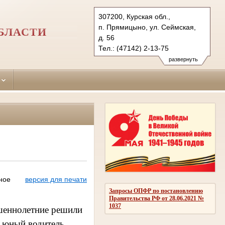
307200, Курская обл.,
п. Прямицыно, ул. Сеймская,
БЛАСТИ
д. 56
Тел.: (47142) 2-13-75
oktjabrsky.krs@sudrf.ru
развернуть
ное
версия для печати
Запросы ОПФР по постановлению
Правительства РФ от 28.06.2021 №
1037
ршеннолетние решили
я юный водитель