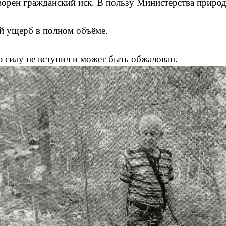
ворен гражданский иск. В пользу Министерства приро
й ущерб в полном объёме.
 силу не вступил и может быть обжалован.