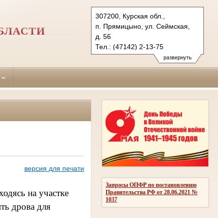
307200, Курская обл.,
п. Прямицыно, ул. Сеймская,
БЛАСТИ
д. 56
Тел.: (47142) 2-13-75
oktjabrsky.krs@sudrf.ru
развернуть
версия для печати
Запросы ОПФР по постановлению
ходясь на участке
Правительства РФ от 28.06.2021 №
1037
ть дрова для