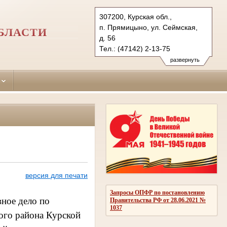
307200, Курская обл.,
п. Прямицыно, ул. Сеймская,
БЛАСТИ
д. 56
Тел.: (47142) 2-13-75
oktjabrsky.krs@sudrf.ru
развернуть
версия для печати
Запросы ОПФР по постановлению
ное дело по
Правительства РФ от 28.06.2021 №
1037
ого района Курской