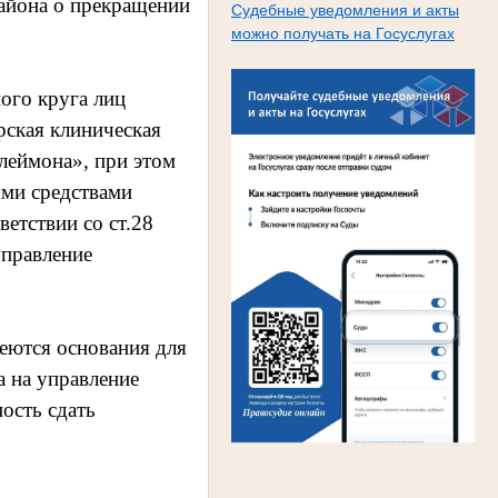
района о прекращении
Судебные уведомления и акты
можно получать на Госуслугах
ого круга лиц
рская клиническая
леймона», при этом
ыми средствами
етствии со ст.28
управление
еются основания для
а на управление
ость сдать