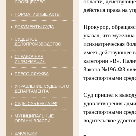
области, действующе
СООБЩЕСТВО
действия права на у
НОРМАТИВНЫЕ АКТЫ
Прокурор, обращаясь
ДОКУМЕНТЫ СУДА
указал, что мужчина
СУДЕБНОЕ
психиатрическая бол
ДЕЛОПРОИЗВОДСТВО
имеет действующее в
СПРАВОЧНАЯ
категории «В». Налич
ИНФОРМАЦИЯ
Закона №196-ФЗ явля
ПРЕСС-СЛУЖБА
транспортными сред
УПРАВЛЕНИЕ СУДЕБНОГО
ДЕПАРТАМЕНТА
Суд пришел к выводу
удовлетворения адми
СУДЫ СУБЪЕКТА РФ
транспортными средс
МУНИЦИПАЛЬНЫЕ
водительское удост
ОРГАНЫ ВЛАСТИ
ВАКАНСИИ